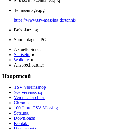
Stockschuetzenhalle2.jpg
Tennisanlage.jpg
https://www.tsv-massing.de/tennis
Bolzplatz.jpg
Sportanlagen.JPG
Aktuelle Seite:
Startseite
●
Walking
●
Ansprechpartner
Hauptmenü
TSV-Vereinsshop
SG-Vereinsshop
Vereinsausschuss
Chronik
100 Jahre TSV Massing
Satzung
Downloads
Kontakt
Datenschutz