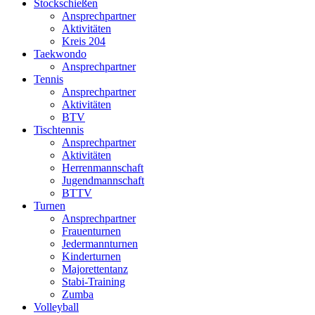
Stockschießen
Ansprechpartner
Aktivitäten
Kreis 204
Taekwondo
Ansprechpartner
Tennis
Ansprechpartner
Aktivitäten
BTV
Tischtennis
Ansprechpartner
Aktivitäten
Herrenmannschaft
Jugendmannschaft
BTTV
Turnen
Ansprechpartner
Frauenturnen
Jedermannturnen
Kinderturnen
Majorettentanz
Stabi-Training
Zumba
Volleyball