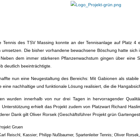
e Tennis des TSV Massing konnte an der Tennisanlage auf Platz 4 ei
ch umsetzen. Die bisher vorhandene bewachsene Böschung hatte sich
 Neben dem immer stärkeren Pflanzenwachstum gingen über eine Sa
eb deutlich beeinträchtigte.
chaffte nun eine Neugestaltung des Bereichs: Mit Gabionen als stabi
 eine nachhaltige und funktionale Lösung realisiert, die die Hangabsic
ten wurden innerhalb von nur drei Tagen in hervorragender Quali
e Unterstützung erhielt das Projekt zudem von Platzwart Richard Hasli
derer Dank gilt Oliver Rorsek (Geschäftsführer Projekt grün Gartenge
Karl Reischl, Kassier; Philipp Nußbaumer, Spartenleiter Tennis; Oliver Rors