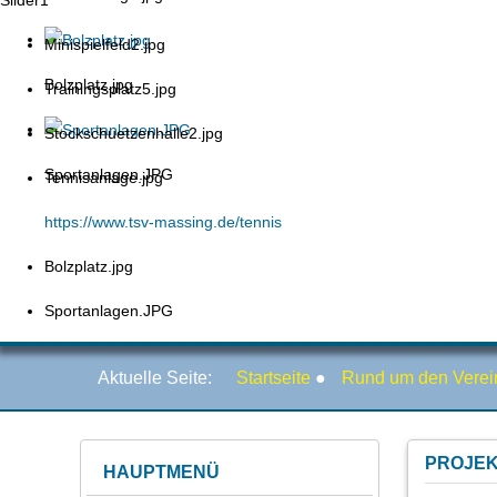
Slider1
Minispielfeld2.jpg
Bolzplatz.jpg
Trainingsplatz5.jpg
Stockschuetzenhalle2.jpg
Sportanlagen.JPG
Tennisanlage.jpg
https://www.tsv-massing.de/tennis
Bolzplatz.jpg
Sportanlagen.JPG
Aktuelle Seite:
Startseite
●
Rund um den Verei
PROJEK
HAUPTMENÜ