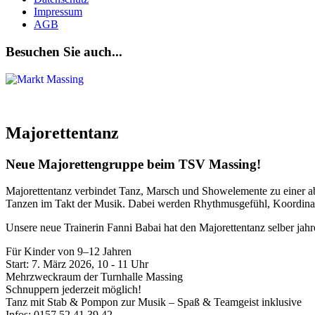
Impressum
AGB
Besuchen Sie auch...
Majorettentanz
Neue Majorettengruppe beim TSV Massing!
Majorettentanz verbindet Tanz, Marsch und Showelemente zu einer a
Tanzen im Takt der Musik. Dabei werden Rhythmusgefühl, Koordinati
Unsere neue Trainerin Fanni Babai hat den Majorettentanz selber jahre
Für Kinder von 9–12 Jahren
Start: 7. März 2026, 10 - 11 Uhr
Mehrzweckraum der Turnhalle Massing
Schnuppern jederzeit möglich!
Tanz mit Stab & Pompon zur Musik – Spaß & Teamgeist inklusive
Infos: 0157 52 41 39 42