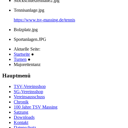
Stockschuetzenhalle2.jpg
Tennisanlage.jpg
https://www.tsv-massing.de/tennis
Bolzplatz.jpg
Sportanlagen.JPG
Aktuelle Seite:
Startseite
●
Turnen
●
Majorettentanz
Hauptmenü
TSV-Vereinsshop
SG-Vereinsshop
Vereinsausschuss
Chronik
100 Jahre TSV Massing
Satzung
Downloads
Kontakt
Datenschutz