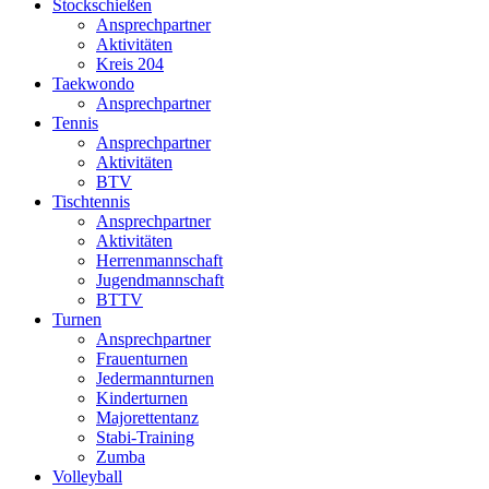
Stockschießen
Ansprechpartner
Aktivitäten
Kreis 204
Taekwondo
Ansprechpartner
Tennis
Ansprechpartner
Aktivitäten
BTV
Tischtennis
Ansprechpartner
Aktivitäten
Herrenmannschaft
Jugendmannschaft
BTTV
Turnen
Ansprechpartner
Frauenturnen
Jedermannturnen
Kinderturnen
Majorettentanz
Stabi-Training
Zumba
Volleyball